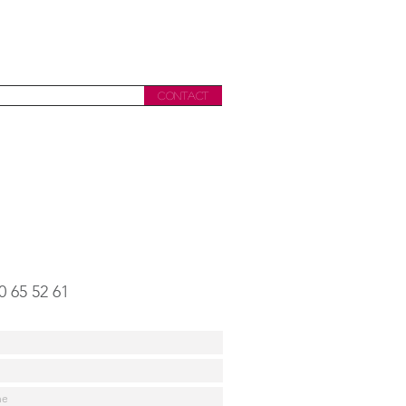
INTERVENTION
EQUIPE
CONTACT
lephone
0 65 52 61