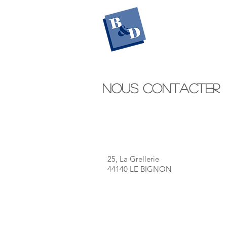
Conseil 
entreprises - coll
Nous Contacter
Adresse
Adresse
25, La Grellerie
44140 LE BIGNON